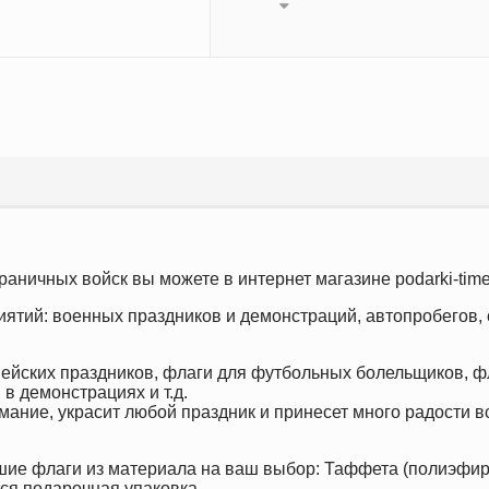
аничных войск вы можете в интернет магазине podarki-time
ятий: военных праздников и демонстраций, автопробегов, 
йских праздников, флаги для футбольных болельщиков, фл
в демонстрациях и т.д.
ание, украсит любой праздник и принесет много радости в
льшие флаги из материала на ваш выбор: Таффета (полиэфи
тся подарочная упаковка.