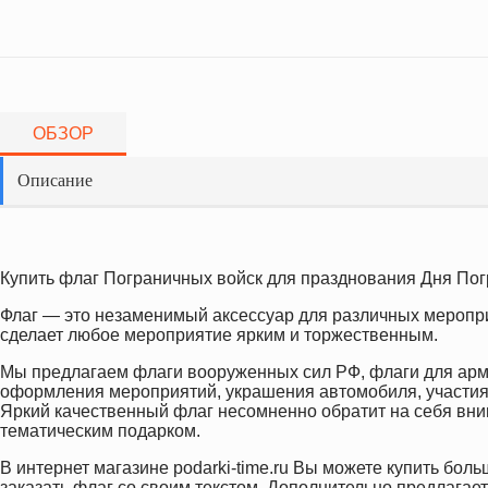
ОБЗОР
Описание
Купить флаг Пограничных войск для празднования Дня Погр
Флаг — это незаменимый аксессуар для различных меропри
сделает любое мероприятие ярким и торжественным.
Мы предлагаем флаги вооруженных сил РФ, флаги для арме
оформления мероприятий, украшения автомобиля, участия 
Яркий качественный флаг несомненно обратит на себя вним
тематическим подарком.
В интернет магазине podarki-time.ru Вы можете купить бо
заказать флаг со своим текстом. Дополнительно предлагае