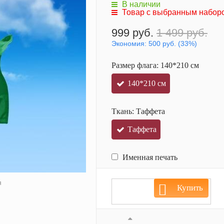
В наличии
Товар с выбранным наборо
999 руб.
1 499 руб.
Экономия:
500 руб.
(
33%
)
Размер флага:
140*210 см
140*210 см
Ткань:
Таффета
Таффета
Именная печать
я
Купить