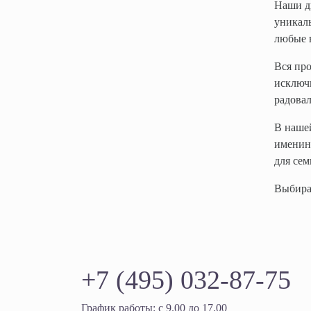
Наши ди
уникаль
любые 
Вся про
исключи
радова
В нашей
именины
для сем
Выбирай
+7 (495) 032-87-75
График работы: с 9.00 до 17.00